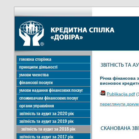
Річна фінансова 
висновок кредитно
Publikacija.pdf
(
переглянути докуме