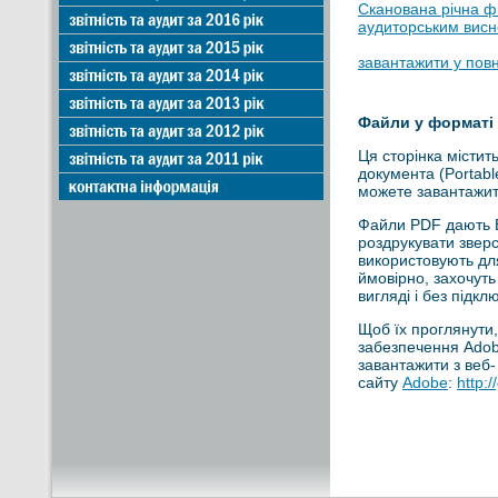
Сканована річна фі
аудиторським висно
завантажити у пов
Файли у форматі
Ця сторінка місти
документа (Portabl
можете завантажити
Файли PDF дають В
роздрукувати зверс
використовують для
ймовірно, захочут
вигляді і без підк
Щоб їх проглянути
забезпечення Adob
завантажити з веб-
сайту
Adobe
:
http: